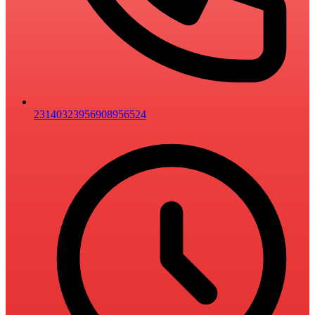
2314032395
6908956524