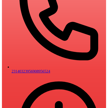
2314032395
6908956524